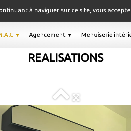
 continuant à naviguer sur ce site, vous accepte
M.A.C
Agencement
Menuiserie intér
▼
▼
REALISATIONS